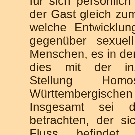
für sich persönlich
der Gast gleich zum
welche Entwicklun
gegenüber sexuel
Menschen, es in der
dies mit der inz
Stellung Hom
Württembergische
Insgesamt sei 
betrachten, der s
Fluss befindet. 