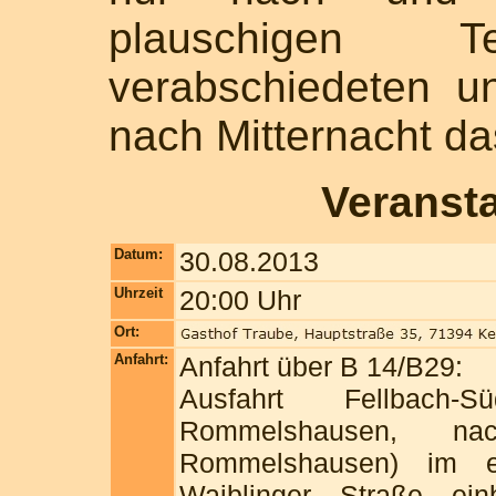
plauschigen 
verabschiedeten un
nach Mitternacht da
Veranst
Datum:
30.08.2013
Uhrzeit
20:00 Uhr
Ort:
Anfahrt:
Anfahrt über B 14/B29:
Ausfahrt Fellbach
Rommelshausen, nac
Rommelshausen) im er
Waiblinger Straße ei