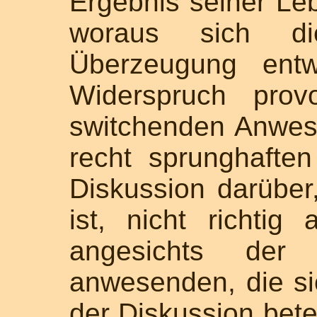
Ergebnis seiner Le
woraus sich di
Überzeugung entw
Widerspruch prov
switchenden Anwese
recht sprunghaften
Diskussion darübe
ist, nicht richti
angesichts der
anwesenden, die si
der Diskussion bete