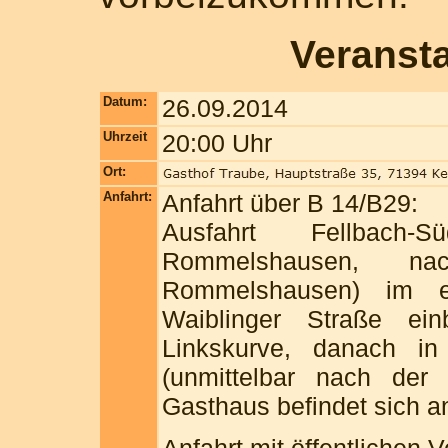
Veranst
Datum:
26.09.2014
Uhrzeit
20:00 Uhr
Ort:
Anfahrt:
Anfahrt über B 14/B29:
Ausfahrt Fellbach
Rommelshausen, nac
Rommelshausen) im er
Waiblinger Straße ei
Linkskurve, danach in
(unmittelbar nach der 
Gasthaus befindet sich an