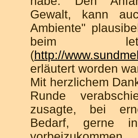
habe. Den Anfang
Gewalt, kann auc
Ambiente" plausib
beim let
(
http://www.sundme
erläutert worden wa
Mit herzlichem Dan
Runde verabschi
zusagte, bei ern
Bedarf, gerne i
vorbeizukommen.