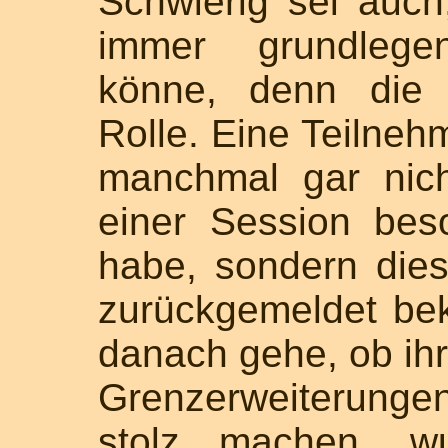
Schwierig sei auch
immer grundlege
könne, denn die 
Rolle. Eine Teilnehm
manchmal gar nic
einer Session bes
habe, sondern die
zurückgemeldet be
danach gehe, ob ihr 
Grenzerweiterung
stolz machen, w