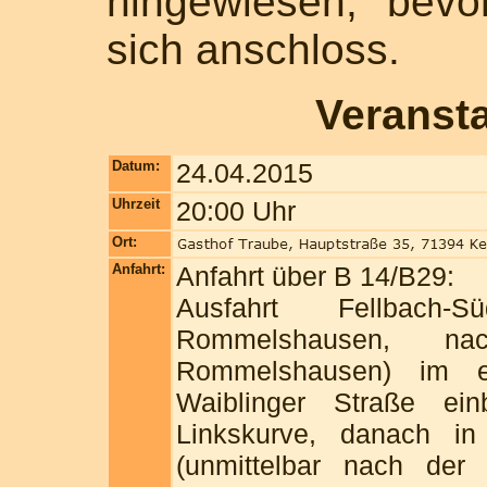
hingewiesen, bevo
sich anschloss.
Veranst
Datum:
24.04.2015
Uhrzeit
20:00 Uhr
Ort:
Anfahrt:
Anfahrt über B 14/B29:
Ausfahrt Fellbach
Rommelshausen, nac
Rommelshausen) im er
Waiblinger Straße ei
Linkskurve, danach in
(unmittelbar nach der 