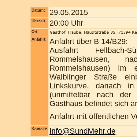
Datum:
29.05.2015
Uhrzeit
20:00 Uhr
Ort:
Anfahrt:
Anfahrt über B 14/B29:
Ausfahrt Fellbach
Rommelshausen, nac
Rommelshausen) im er
Waiblinger Straße ei
Linkskurve, danach in
(unmittelbar nach der 
Gasthaus befindet sich an
Anfahrt mit öffentlichen
Kontakt:
info@SundMehr.de